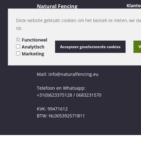
Klante
Natural Fencing
Contac
Showroom/afhalen
Verze
Deze website gebruikt cookies om het bezoek te meten, we sl
Dobben 12
Retour
op.
9301ZB Roden
Klacht
Nederland
Functioneel
Betaa
(graag even bellen voor bezoek)
Analytisch
Accepteer geselecteerde cookies
W
Algem
Marketing
Privac
Persoonlijk contact
Alles 
Mail: info@naturalfencing.eu
Telefoon en Whatsapp:
+31(0)623375128 / 0683231570
KVK: 99471612
BTW: NL005392571B11