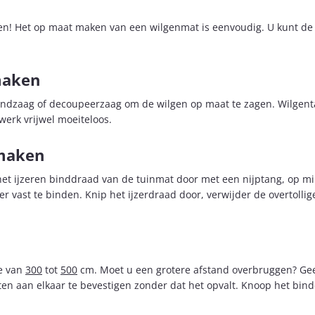
gen! Het op maat maken van een wilgenmat is eenvoudig. U kunt de 
maken
andzaag of decoupeerzaag om de wilgen op maat te zagen. Wilgent
werk vrijwel moeiteloos.
 maken
 het ijzeren binddraad van de tuinmat door met een nijptang, op m
r vast te binden. Knip het ijzerdraad door, verwijder de overtoll
e van
300
tot
500
cm. Moet u een grotere afstand overbruggen? Gee
ten aan elkaar te bevestigen zonder dat het opvalt. Knoop het bi