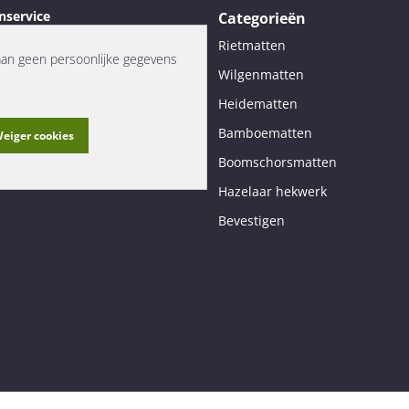
nservice
Categorieën
t
Rietmatten
nden
aan geen persoonlijke gegevens
Wilgenmatten
neren en Annuleren
Heidematten
lmethoden
Bamboematten
eiger cookies
ene voorwaarden
y
Boomschorsmatten
over natuurmatten
Hazelaar hekwerk
Bevestigen