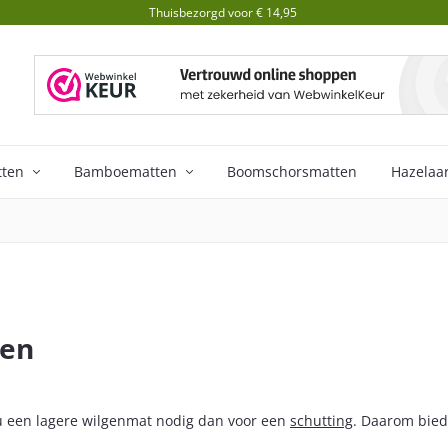
Thuisbezorgd voor € 14,95
tten
Bamboematten
Boomschorsmatten
Hazelaa
ken
u een lagere wilgenmat nodig dan voor een
schutting
. Daarom bied